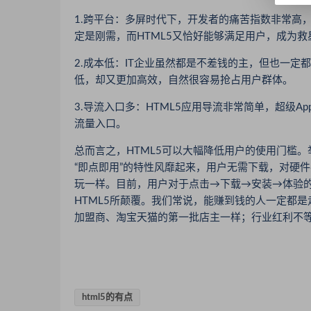
1.跨平台：多屏时代下，开发者的痛苦指数非常高
定是刚需，而HTML5又恰好能够满足用户，成为救
2.成本低：IT企业虽然都是不差钱的主，但也一定
低，却又更加高效，自然很容易抢占用户群体。
3.导流入口多：HTML5应用导流非常简单，超级A
流量入口。
总而言之，HTML5可以大幅降低用户的使用门槛。
“即点即用”的特性风靡起来，用户无需下载，对硬
玩一样。目前，用户对于点击→下载→安装→体验
HTML5所颠覆。我们常说，能赚到钱的人一定都
加盟商、淘宝天猫的第一批店主一样；行业红利不等
html5的有点