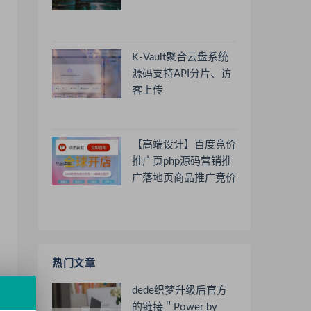
K-Vault聚合云盘系统
源码支持API分片、访
客上传
【高端设计】百度竞价
推广页php源码营销推
广落地页商品推广竞价
单页客服跳转加微信好
友
热门文章
dede织梦升级后官方
的链接＂Power by