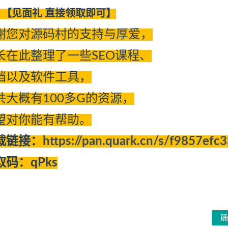
【见面礼 直接领取即可】
谢您对源码村的支持与厚爱，
长在此整理了一些SEO课程、
档以及软件工具，
共大概有100多G的资源，
的涌现，导致了专业人才的供不应求，激烈的人才竞争自然会显现和提升
然也要遵循价值规律，居高不下也在情理之中。
望对你能有帮助。
载链接：
https://pan.quark.cn/s/f9857efc
入移动端，腾讯移动团队也在不断整合，BAT这4年在移动端的血拼，奠
取码：qPks
！然而，当前的大学并未开设相关专业，HTML5专业人才培养方式
要成为HTML5从业者，基本只能通过培训来完成，否则就只能眼睁
道，就想满足全国专业人才供需，简直是痴人说梦！所以，腾讯现在
而非从业内挖人转型，拆东墙补西墙。
确