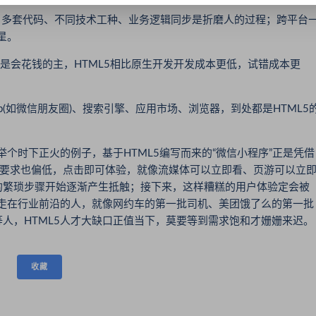
，多套代码、不同技术工种、业务逻辑同步是折磨人的过程；跨平台
星。
都是会花钱的主，HTML5相比原生开发开发成本更低，试错成本更
pp(如微信朋友圈)、搜索引擎、应用市场、浏览器，到处都是HTML5
举个时下正火的例子，基于HTML5编写而来的“微信小程序”正是凭借
件要求也偏低，点击即可体验，就像流媒体可以立即看、页游可以立
的繁琐步骤开始逐渐产生抵触；接下来，这样糟糕的用户体验定会被
是走在行业前沿的人，就像网约车的第一批司机、美团饿了么的第一批
人，HTML5人才大缺口正值当下，莫要等到需求饱和才姗姗来迟。
收藏