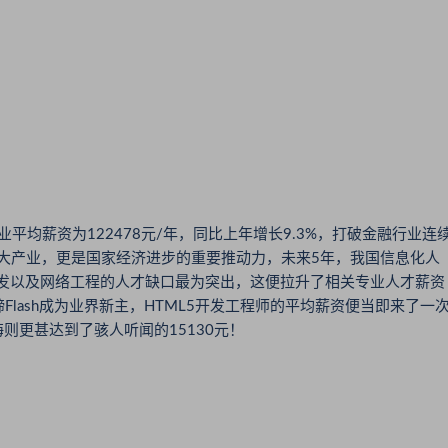
业平均薪资为122478元/年，同比上年增长9.3%，打破金融行业连
一大产业，更是国家经济进步的重要推动力，未来5年，我国信息化人
件开发以及网络工程的人才缺口最为突出，这便拉升了相关专业人才薪资
缔Flash成为业界新主，HTML5开发工程师的平均薪资便当即来了一
则更甚达到了骇人听闻的15130元！