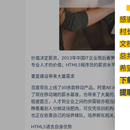
感
村
文
总
价值决定薪资，2013年中国IT企业雨后春笋般
专业人才的价值；HTML5程序员的薪资水平，自
希
重复建设带来大量需求
下
百度现在上线了60余款移动产品，阿里All in进
提
了现在移动端的薪水基准，也带来了大量的人才刚需
极度匮乏，人才到企业之间的供需链亦相当脆弱！想
睁看着别人分掉这块肥肉，可仅凭培训机构一种通
也正在依靠自己的培养梯队，培养孵化相关人才，
HTML5语言自身优势