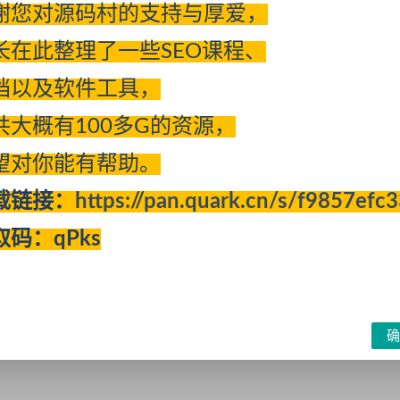
谢您对源码村的支持与厚爱，
长在此整理了一些SEO课程、
档以及软件工具，
与参考，如有侵权，请联系站长进行删除处理。
点和对其真实性负责。
共大概有100多G的资源，
息，访客发现请向站长举报
们我们会第一时间更新。
望对你能有帮助。
)
载链接：
https://pan.quark.cn/s/f9857efc
取码：qPks
确