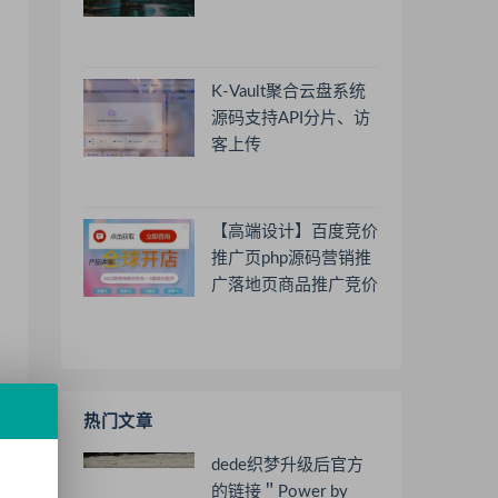
K-Vault聚合云盘系统
源码支持API分片、访
客上传
【高端设计】百度竞价
推广页php源码营销推
广落地页商品推广竞价
单页客服跳转加微信好
友
热门文章
dede织梦升级后官方
的链接＂Power by