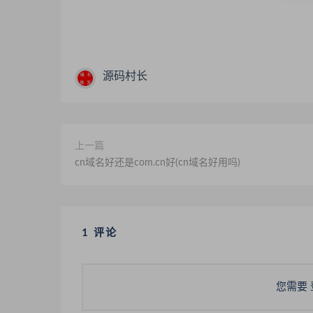
源码村长
上一篇
cn域名好还是com.cn好(cn域名好用吗)
1 评论
您需要