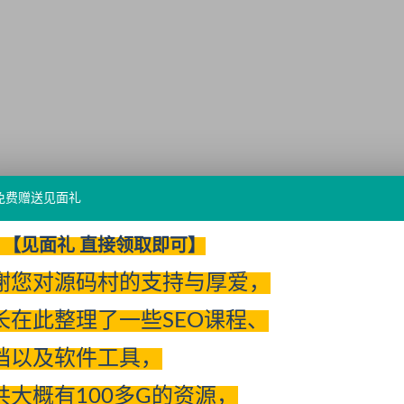
免费赠送见面礼
【见面礼 直接领取即可】
谢您对源码村的支持与厚爱，
长在此整理了一些SEO课程、
档以及软件工具，
共大概有100多G的资源，