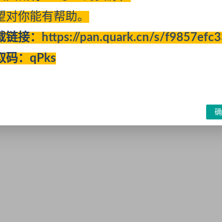
望对你能有帮助。
载链接：
https://pan.quark.cn/s/f9857efc
看号.mp4
取码：qPks
确
p4