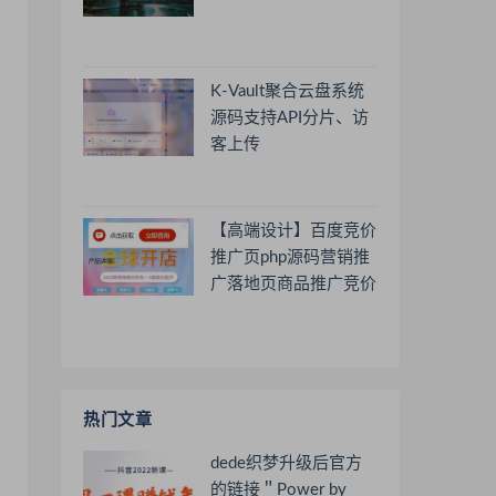
K-Vault聚合云盘系统
源码支持API分片、访
客上传
【高端设计】百度竞价
推广页php源码营销推
广落地页商品推广竞价
单页客服跳转加微信好
友
热门文章
dede织梦升级后官方
的链接＂Power by