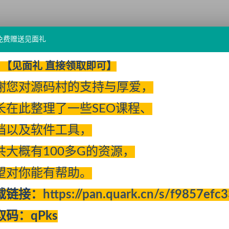
免费赠送见面礼
【见面礼 直接领取即可】
谢您对源码村的支持与厚爱，
长在此整理了一些SEO课程、
档以及软件工具，
共大概有100多G的资源，
望对你能有帮助。
载链接：
https://pan.quark.cn/s/f9857efc
取码：qPks