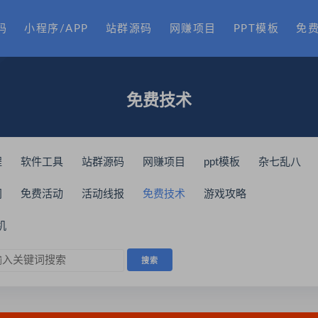
码
小程序/APP
站群源码
网赚项目
PPT模板
免
免费技术
程
软件工具
站群源码
网赚项目
ppt模板
杂七乱八
间
免费活动
活动线报
免费技术
游戏攻略
机