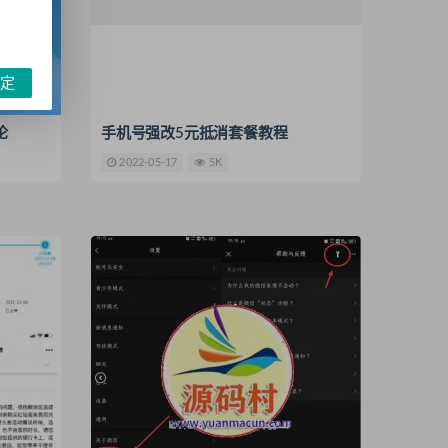
定
论
手机号强改5元抵消套餐教程
2022-05-17
5K