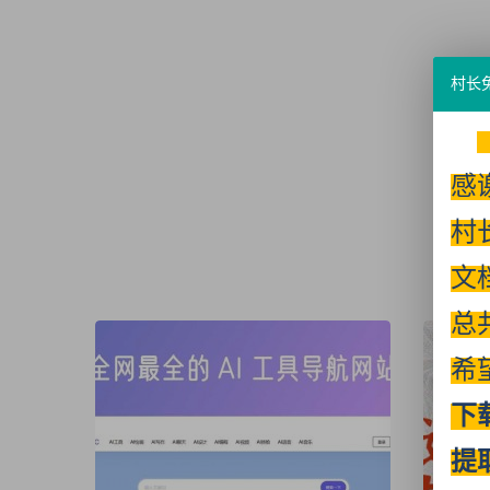
村长
感
村
文
总
希
下
提