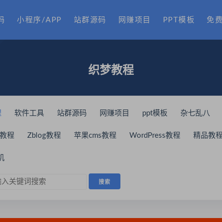
码
小程序/APP
站群源码
网赚项目
PPT模板
免
织梦教程
程
软件工具
站群源码
网赚项目
ppt模板
杂七乱八
uz教程
Zblog教程
苹果cms教程
WordPress教程
精品教
机