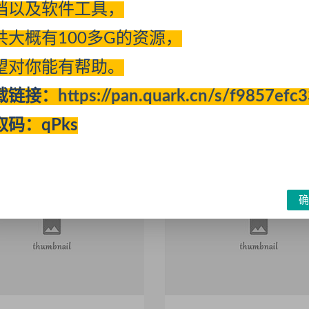
档以及软件工具，
共大概有100多G的资源，
望对你能有帮助。
断是否有子栏目，有就输出
dedecms织梦手机站上一篇
载链接：
https://pan.quark.cn/s/f9857efc
cript:; ,没有子栏目就直接输出超
错误的解决方法
址
取码：qPks
2021-09-27
570
09-27
605
确