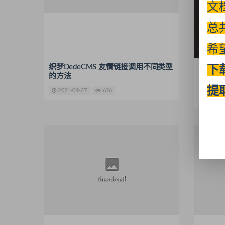
文
总
希
织梦DedeCMS 友情链接调用不同类型
织梦判
下
的方法
javas
链接地
提
2021-09-27
626
2021-