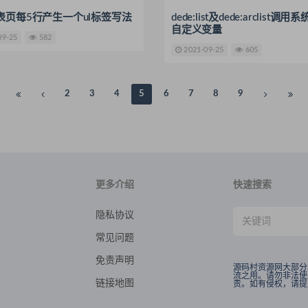
表页每5行产生一个ul标签写法
dede:list及dede:arclist调
自定义变量
09-25
582
2021-09-25
605
2
3
4
5
6
7
8
9
更多介绍
快速搜索
隐私协议
常见问题
免责声明
源码村资源网大部分
流之用。请勿非法使
链接地图
责。如有侵权，请提