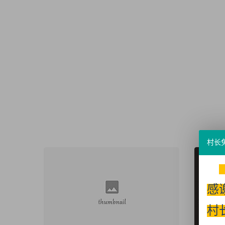
村长
感
村