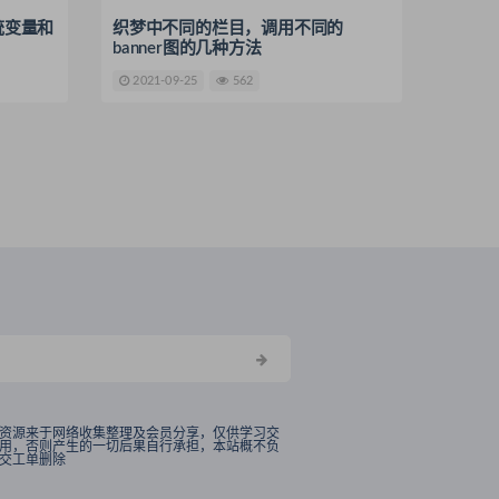
用系统变量和
织梦中不同的栏目，调用不同的
banner图的几种方法
2021-09-25
562
资源来于网络收集整理及会员分享，仅供学习交
用，否则产生的一切后果自行承担，本站概不负
交工单删除