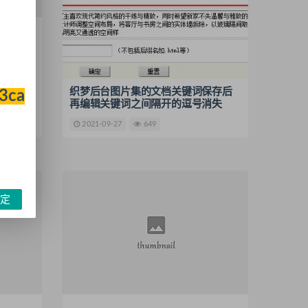
下一篇链接
织梦后台图片集的文档关键词保存后
33ca
再编辑关键词之间隔开的逗号消失
2021-09-27
649
定